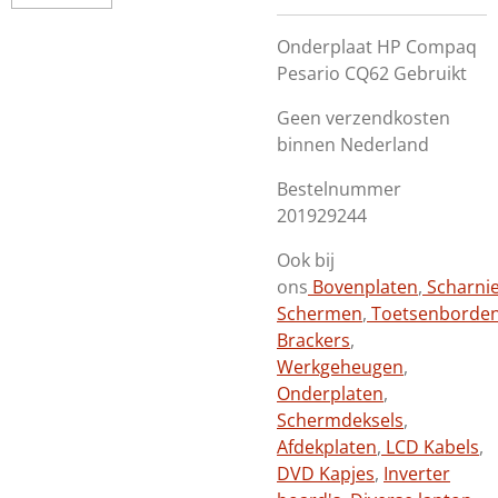
Onderplaat HP Compaq
Pesario CQ62 Gebruikt
Geen verzendkosten
binnen Nederland
Bestelnummer
201929244
Ook bij
ons
Bovenplaten
,
Scharni
Schermen
,
Toetsenborde
Brackers
,
Werkgeheugen
,
Onderplaten
,
Schermdeksels
,
Afdekplaten
,
LCD Kabels
,
DVD Kapjes
,
Inverter