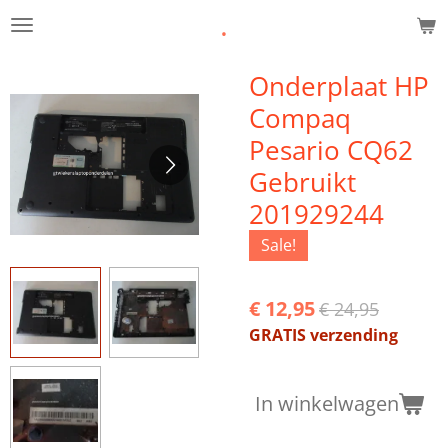
.
Ga
direct
naar
Onderplaat HP
de
Compaq
hoofdinhoud
Pesario CQ62
Gebruikt
201929244
Sale!
€ 12,95
€ 24,95
GRATIS verzending
In winkelwagen