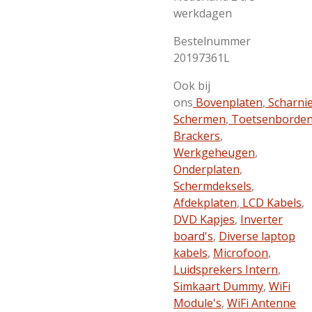
werkdagen
Bestelnummer
20197361L
Ook bij
ons
Bovenplaten
,
Scharni
Schermen
,
Toetsenborde
Brackers
,
Werkgeheugen
,
Onderplaten
,
Schermdeksels
,
Afdekplaten
,
LCD Kabels
,
DVD Kapjes
,
Inverter
board's
,
Diverse laptop
kabels
,
Microfoon
,
Luidsprekers Intern
,
Simkaart Dummy
,
WiFi
Module's
,
WiFi Antenne