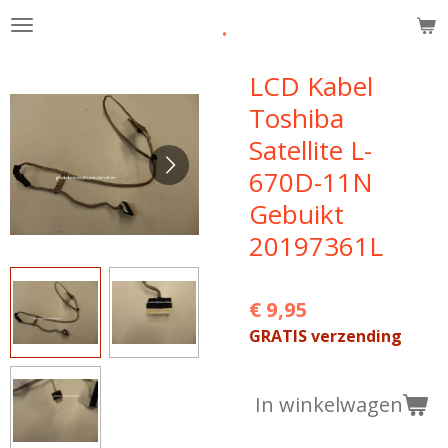
.
Ga
direct
naar
LCD Kabel
de
Toshiba
hoofdinhoud
Satellite L-
670D-11N
Gebuikt
20197361L
€ 9,95
GRATIS verzending
In winkelwagen