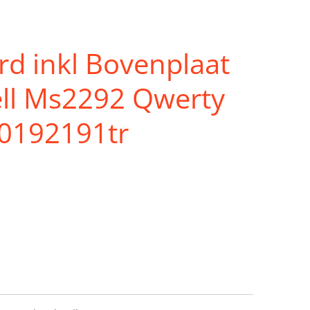
d inkl Bovenplaat
ell Ms2292 Qwerty
20192191tr