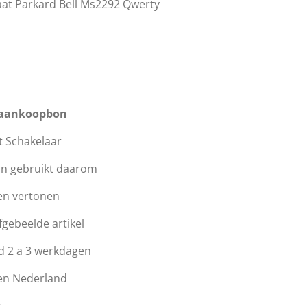
aat Parkard Bell Ms2292
Qwerty
 aankoopbon
t Schakelaar
jn gebruikt daarom
en vertonen
afgebeelde artikel
d 2 a 3 werkdagen
en Nederland
r