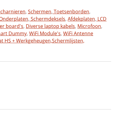
charnieren
,
Schermen
,
Toetsenborden
,
Onderplaten
,
Schermdeksels
,
Afdekplaten
,
LCD
ter board's
,
Diverse laptop kabels
,
Microfoon
,
aart Dummy
,
WiFi Module's
,
WiFi Antenne
at HS + Werkgeheugen,
Schermlijsten,