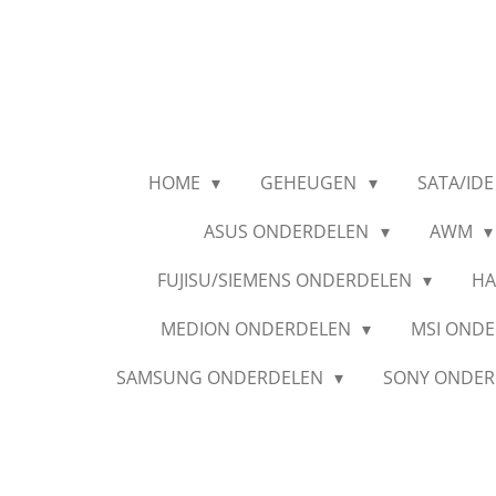
Ga
direct
naar
de
hoofdinhoud
HOME
GEHEUGEN
SATA/IDE
ASUS ONDERDELEN
AWM
FUJISU/SIEMENS ONDERDELEN
HA
MEDION ONDERDELEN
MSI OND
SAMSUNG ONDERDELEN
SONY ONDE