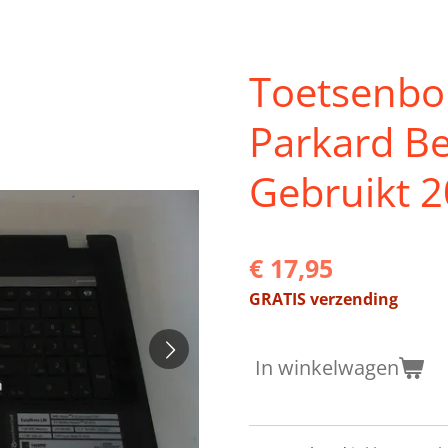
Toetsenbor
Parkard B
Gebruikt 
€ 17,95
GRATIS verzending
In winkelwagen