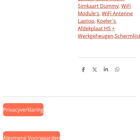
Simkaart Dummy
,
WiFi
Module's
,
WiFi Antenne
Laptop
,
Koeler's
,
Afdekplaat HS +
Werkgeheugen,
Schermlijs
D
D
S
D
e
e
h
e
l
e
a
l
e
l
r
e
n
e
n
Privacyverklaring
Algemene Voorwaarden