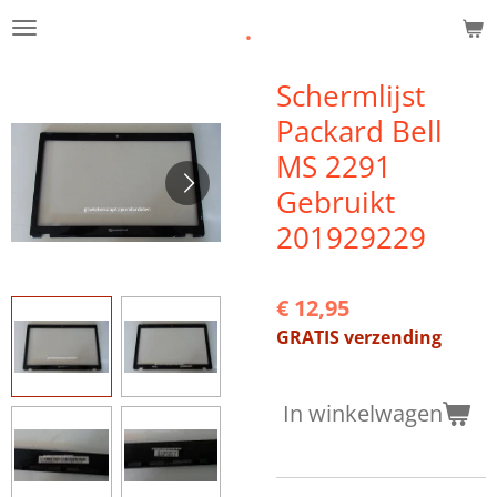
.
Ga
direct
naar
Schermlijst
de
Packard Bell
hoofdinhoud
MS 2291
Gebruikt
201929229
€ 12,95
GRATIS verzending
In winkelwagen