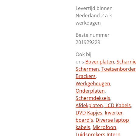
Levertijd binnen
Nederland 2 a 3
werkdagen
Bestelnummer
201929229
Ook bij
ons
Bovenplaten
,
Scharni
Schermen
,
Toetsenborde
Brackers
,
Werkgeheugen
,
Onderplaten
,
Schermdeksels
,
Afdekplaten
,
LCD Kabels
,
DVD Kapjes
,
Inverter
board's
,
Diverse laptop
kabels
,
Microfoon
,
Luidsprekers Intern
,