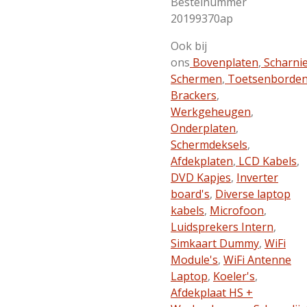
Bestelnummer
20199370ap
Ook bij
ons
Bovenplaten
,
Scharni
Schermen
,
Toetsenborde
Brackers
,
Werkgeheugen
,
Onderplaten
,
Schermdeksels
,
Afdekplaten
,
LCD Kabels
,
DVD Kapjes
,
Inverter
board's
,
Diverse laptop
kabels
,
Microfoon
,
Luidsprekers Intern
,
Simkaart Dummy
,
WiFi
Module's
,
WiFi Antenne
Laptop
,
Koeler's
,
Afdekplaat HS +