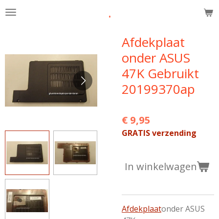
.
Ga
direct
naar
Afdekplaat
de
onder ASUS
hoofdinhoud
47K Gebruikt
20199370ap
€ 9,95
GRATIS verzending
In winkelwagen
Afdekplaat
onder ASUS