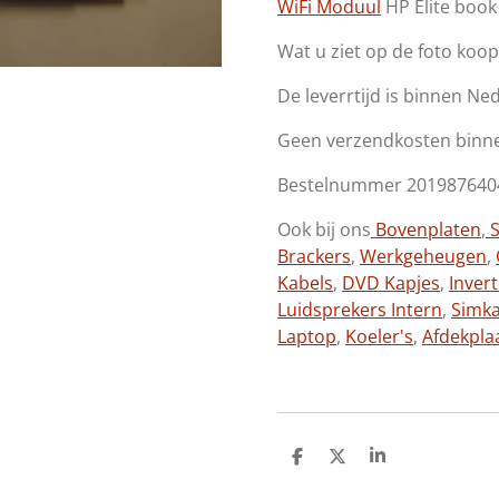
WiFi Moduul
HP Elite boo
Wat u ziet op de foto koop
De leverrtijd is binnen Ne
Geen verzendkosten binn
Bestelnummer 201987640
Ook bij ons
Bovenplaten
,
S
Brackers
,
Werkgeheugen
,
Kabels
,
DVD Kapjes
,
Inver
Luidsprekers Intern
,
Simk
Laptop
,
Koeler's
,
Afdekpla
D
D
S
e
e
h
l
e
a