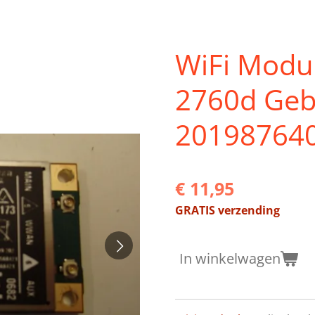
WiFi Moduu
2760d Geb
20198764
€ 11,95
GRATIS verzending
In winkelwagen