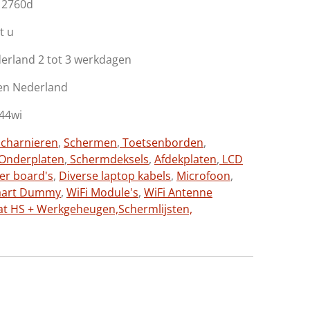
k 2760d
t u
derland 2 tot 3 werkdagen
en Nederland
44wi
charnieren
,
Schermen
,
Toetsenborden
,
Onderplaten
,
Schermdeksels
,
Afdekplaten
,
LCD
ter board's
,
Diverse laptop kabels
,
Microfoon
,
aart Dummy
,
WiFi Module's
,
WiFi Antenne
at HS + Werkgeheugen,
Schermlijsten,