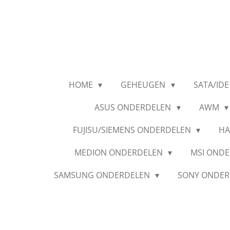
Ga
direct
naar
de
hoofdinhoud
HOME
GEHEUGEN
SATA/IDE
ASUS ONDERDELEN
AWM
FUJISU/SIEMENS ONDERDELEN
HA
MEDION ONDERDELEN
MSI OND
SAMSUNG ONDERDELEN
SONY ONDE