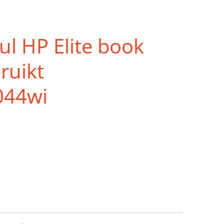
l HP Elite book
ruikt
044wi