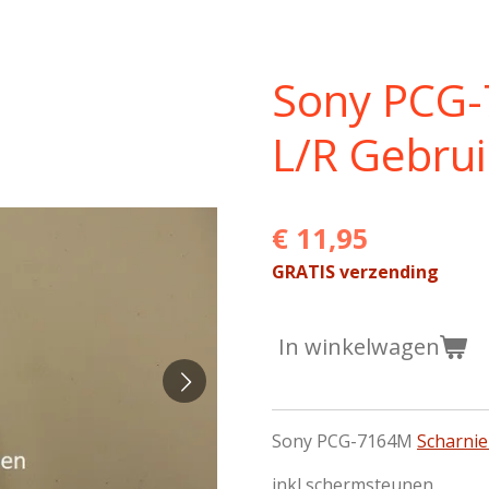
Sony PCG-
L/R Gebru
€ 11,95
GRATIS verzending
In winkelwagen
Sony PCG-7164M
Scharni
inkl schermsteunen