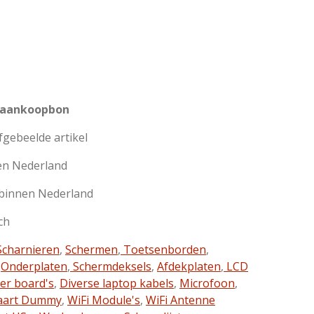
 aankoopbon
afgebeelde artikel
en Nederland
 binnen Nederland
ch
charnieren
,
Schermen
,
Toetsenborden
,
,
Onderplaten
,
Schermdeksels
,
Afdekplaten
,
LCD
ter board's
,
Diverse laptop kabels
,
Microfoon
,
aart Dummy
,
WiFi Module's
,
WiFi Antenne