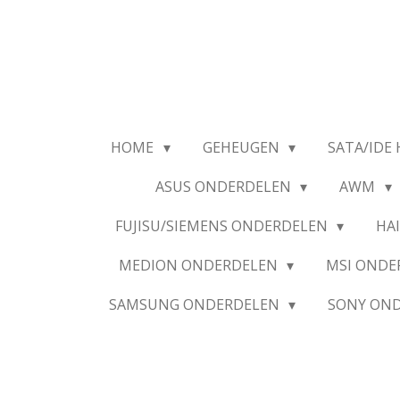
Ga
direct
naar
de
hoofdinhoud
HOME
GEHEUGEN
SATA/IDE 
ASUS ONDERDELEN
AWM
FUJISU/SIEMENS ONDERDELEN
HA
MEDION ONDERDELEN
MSI OND
SAMSUNG ONDERDELEN
SONY ON