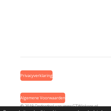
Privacyverklaring
Algemene Voorwaarden
© 2019 Onderdeel van
www.GTWiekens.nl