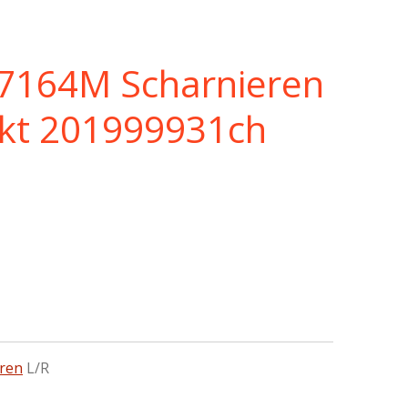
7164M Scharnieren
ikt 201999931ch
eren
L/R