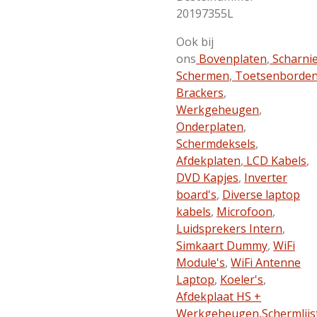
20197355L
Ook bij
ons
Bovenplaten
,
Scharni
Schermen
,
Toetsenborde
Brackers
,
Werkgeheugen
,
Onderplaten
,
Schermdeksels
,
Afdekplaten
,
LCD Kabels
,
DVD Kapjes
,
Inverter
board's
,
Diverse laptop
kabels
,
Microfoon
,
Luidsprekers Intern
,
Simkaart Dummy
,
WiFi
Module's
,
WiFi Antenne
Laptop
,
Koeler's
,
Afdekplaat HS +
Werkgeheugen,
Schermlijs