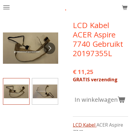
.
Ga
direct
naar
LCD Kabel
de
ACER Aspire
hoofdinhoud
7740 Gebruikt
20197355L
€ 11,25
GRATIS verzending
In winkelwagen
LCD Kabel
ACER Aspire