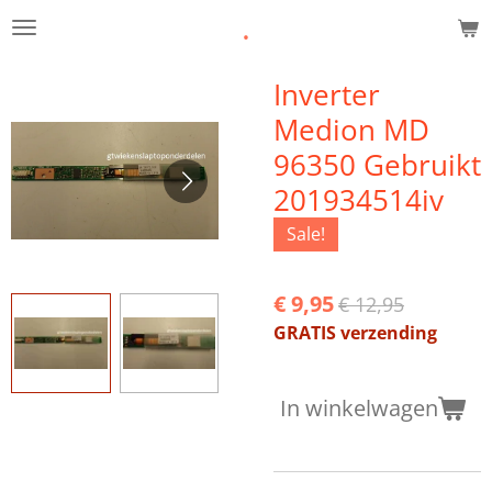
.
Ga
direct
naar
Inverter
de
Medion MD
hoofdinhoud
96350 Gebruikt
201934514iv
Sale!
€ 9,95
€ 12,95
GRATIS verzending
In winkelwagen