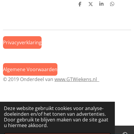
D
D
S
D
e
e
h
e
l
e
a
l
e
l
r
e
n
e
n
Privacyverklaring
Algemene Voorwaarden
© 2019 Onderdeel van
www.GTWiekens.nl
Deze website gebruikt cookies voor analyse-
doeleinden en/of het tonen van advertenties.
Door gebruik te blijven maken van de site gaat
u hiermee akkoord.