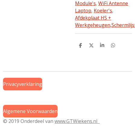
Module's
,
WiFi Antenne
Laptop
,
Koeler's
,
Afdekplaat HS +
Werkgeheugen,
Schermlijs
D
D
S
D
e
e
h
e
l
e
a
l
e
l
r
e
n
e
n
Privacyverklaring
Algemene Voorwaarden
© 2019 Onderdeel van
www.GTWiekens.nl