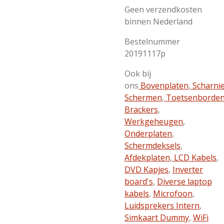
Geen verzendkosten
binnen Nederland
Bestelnummer
20191117p
Ook bij
ons
Bovenplaten
,
Scharni
Schermen
,
Toetsenborde
Brackers
,
Werkgeheugen
,
Onderplaten
,
Schermdeksels
,
Afdekplaten
,
LCD Kabels
,
DVD Kapjes
,
Inverter
board's
,
Diverse laptop
kabels
,
Microfoon
,
Luidsprekers Intern
,
Simkaart Dummy
,
WiFi