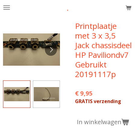
.
Ga
direct
naar
Printplaatje
de
met 3 x 3,5
hoofdinhoud
Jack chassisdeel
HP Paviliondv7
Gebruikt
20191117p
€ 9,95
GRATIS verzending
In winkelwagen