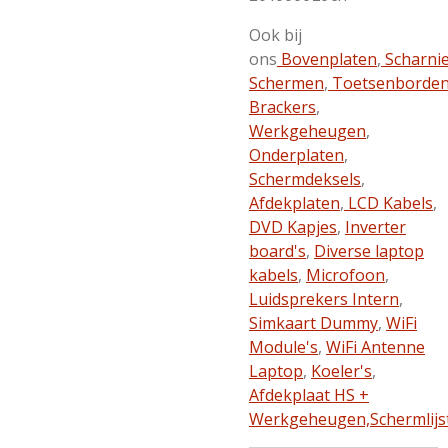
Ook bij
ons
Bovenplaten
,
Scharni
Schermen
,
Toetsenborde
Brackers
,
Werkgeheugen
,
Onderplaten
,
Schermdeksels
,
Afdekplaten
,
LCD Kabels
,
DVD Kapjes
,
Inverter
board's
,
Diverse laptop
kabels
,
Microfoon
,
Luidsprekers Intern
,
Simkaart Dummy
,
WiFi
Module's
,
WiFi Antenne
Laptop
,
Koeler's
,
Afdekplaat HS +
Werkgeheugen,
Schermlijs