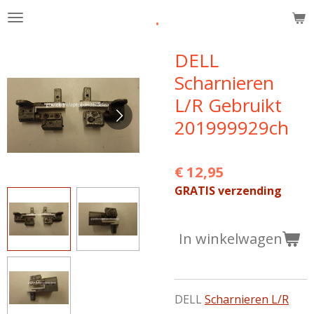
.
Ga
direct
naar
DELL
de
Scharnieren
hoofdinhoud
L/R Gebruikt
201999929ch
€ 12,95
GRATIS verzending
In winkelwagen
DELL
Scharnieren L/R