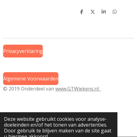
D
D
S
D
e
e
h
e
l
e
a
l
e
l
r
e
n
e
n
Privacyverklaring
Algemene Voorwaarden
© 2019 Onderdeel van
www.GTWiekens.nl
Deze website gebruikt cookies voor analyse-
doeleinden en/of het tonen van advertenties.
Door gebruik te blijven maken van de site gaat
u hiermee akkoord.