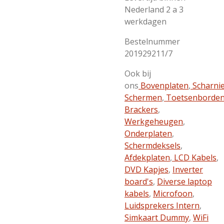
Nederland 2 a 3
werkdagen
Bestelnummer
201929211/7
Ook bij
ons
Bovenplaten
,
Scharni
Schermen
,
Toetsenborde
Brackers
,
Werkgeheugen
,
Onderplaten
,
Schermdeksels
,
Afdekplaten
,
LCD Kabels
,
DVD Kapjes
,
Inverter
board's
,
Diverse laptop
kabels
,
Microfoon
,
Luidsprekers Intern
,
Simkaart Dummy
,
WiFi