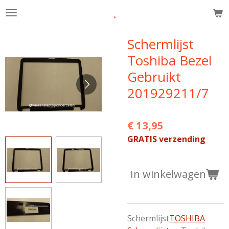
.
Ga
direct
naar
Schermlijst
de
Toshiba Bezel
hoofdinhoud
Gebruikt
201929211/7
€ 13,95
GRATIS verzending
In winkelwagen
Schermlijst
TOSHIBA