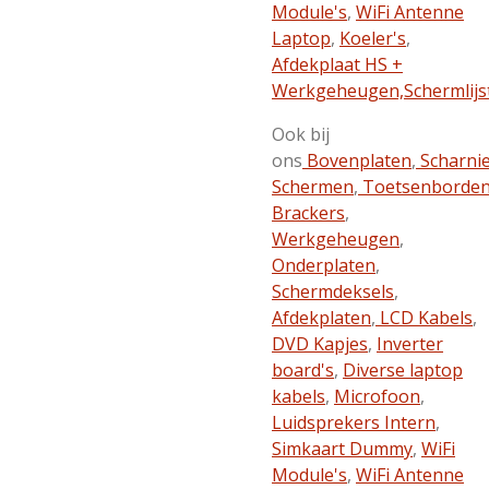
Module's
,
WiFi Antenne
Laptop
,
Koeler's
,
Afdekplaat HS +
Werkgeheugen,
Schermlijs
Ook bij
ons
Bovenplaten
,
Scharni
Schermen
,
Toetsenborde
Brackers
,
Werkgeheugen
,
Onderplaten
,
Schermdeksels
,
Afdekplaten
,
LCD Kabels
,
DVD Kapjes
,
Inverter
board's
,
Diverse laptop
kabels
,
Microfoon
,
Luidsprekers Intern
,
Simkaart Dummy
,
WiFi
Module's
,
WiFi Antenne