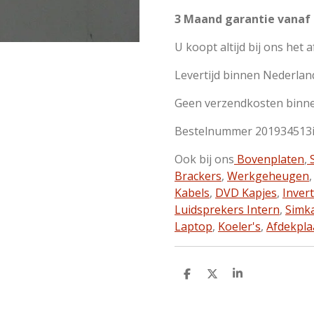
3 Maand garantie vanaf
U koopt altijd bij ons het 
Levertijd binnen Nederlan
Geen verzendkosten binn
Bestelnummer 201934513
Ook bij ons
Bovenplaten
,
S
Brackers
,
Werkgeheugen
Kabels
,
DVD Kapjes
,
Inver
Luidsprekers Intern
,
Simk
Laptop
,
Koeler's
,
Afdekpla
D
D
S
e
e
h
l
e
a
e
l
r