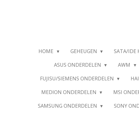
Ga
direct
naar
de
hoofdinhoud
HOME
GEHEUGEN
SATA/IDE 
ASUS ONDERDELEN
AWM
FUJISU/SIEMENS ONDERDELEN
HA
MEDION ONDERDELEN
MSI OND
SAMSUNG ONDERDELEN
SONY ON