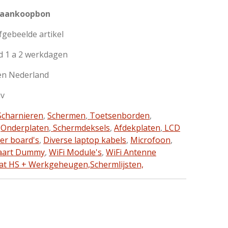
 aankoopbon
afgebeelde artikel
d 1 a 2 werkdagen
en Nederland
iv
charnieren
,
Schermen
,
Toetsenborden
,
,
Onderplaten
,
Schermdeksels
,
Afdekplaten
,
LCD
ter board's
,
Diverse laptop kabels
,
Microfoon
,
aart Dummy
,
WiFi Module's
,
WiFi Antenne
at HS + Werkgeheugen,
Schermlijsten,