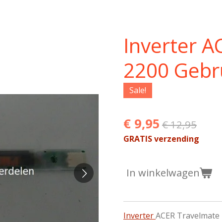
Inverter 
2200 Gebr
Sale!
€ 9,95
€ 12,95
GRATIS verzending
In winkelwagen
Inverter
ACER Travelmate 