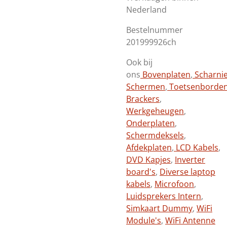
Nederland
Bestelnummer
201999926ch
Ook bij
ons
Bovenplaten
,
Scharni
Schermen
,
Toetsenborde
Brackers
,
Werkgeheugen
,
Onderplaten
,
Schermdeksels
,
Afdekplaten
,
LCD Kabels
,
DVD Kapjes
,
Inverter
board's
,
Diverse laptop
kabels
,
Microfoon
,
Luidsprekers Intern
,
Simkaart Dummy
,
WiFi
Module's
,
WiFi Antenne