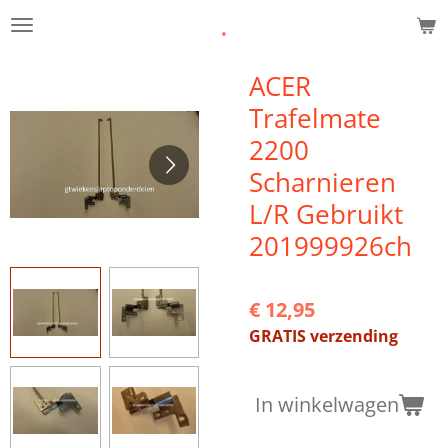
.
Ga
direct
naar
ACER
de
Trafelmate
hoofdinhoud
2200
Scharnieren
L/R Gebruikt
201999926ch
€ 12,95
GRATIS verzending
In winkelwagen