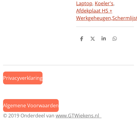
Laptop
,
Koeler's
,
Afdekplaat HS +
Werkgeheugen,
Schermlijs
D
D
S
D
e
e
h
e
l
e
a
l
e
l
r
e
n
e
n
Privacyverklaring
Algemene Voorwaarden
© 2019 Onderdeel van
www.GTWiekens.nl