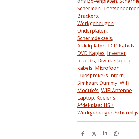
ons
Bovenplaten
,
Scharni
Schermen
,
Toetsenborde
Brackers
,
Werkgeheugen
,
Onderplaten
,
Schermdeksels
,
Afdekplaten
,
LCD Kabels
,
DVD Kapjes
,
Inverter
board's
,
Diverse laptop
kabels
,
Microfoon
,
Luidsprekers Intern
,
Simkaart Dummy
,
WiFi
Module's
,
WiFi Antenne
Laptop
,
Koeler's
,
Afdekplaat HS +
Werkgeheugen,
Schermlijs
D
D
S
D