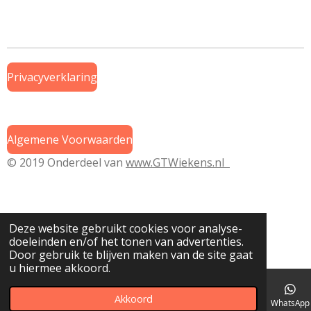
e
e
h
e
l
e
a
l
e
l
r
e
n
e
n
Privacyverklaring
Algemene Voorwaarden
© 2019 Onderdeel van
www.GTWiekens.nl
Deze website gebruikt cookies voor analyse-
doeleinden en/of het tonen van advertenties.
Door gebruik te blijven maken van de site gaat
u hiermee akkoord.
Akkoord
E-mailadres
Telefoonnummer
Kaart
WhatsApp