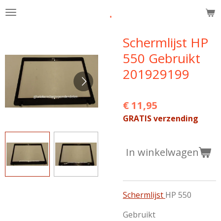
.
Ga
direct
naar
Schermlijst HP
de
550 Gebruikt
hoofdinhoud
201929199
€ 11,95
GRATIS verzending
In winkelwagen
Schermlijst
HP 550
Gebruikt