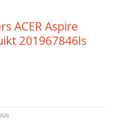
rs ACER Aspire
uikt 201967846ls
 5520