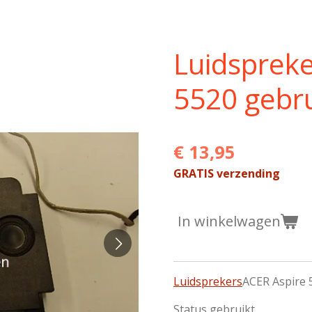
Luidspreke
5520 gebr
€ 13,95
GRATIS verzending
In winkelwagen
Luidsprekers
ACER Aspire
Status gebruikt