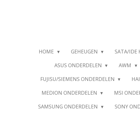
Ga
direct
naar
de
hoofdinhoud
HOME
GEHEUGEN
SATA/IDE 
ASUS ONDERDELEN
AWM
FUJISU/SIEMENS ONDERDELEN
HA
MEDION ONDERDELEN
MSI OND
SAMSUNG ONDERDELEN
SONY ON