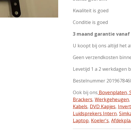
Kwaliteit is goed
Conditie is goed
3 maand garantie vanaf
U koopt bij ons altijd het 
Geen verzendkosten binn
Levetijd 1 a 2 werkdagen 
Bestelnummer 201967846
Ook bij ons
Bovenplaten
,
S
Brackers
,
Werkgeheugen
Kabels
,
DVD Kapjes
,
Inver
Luidsprekers Intern
,
Simk
Laptop
,
Koeler's
,
Afdekpla