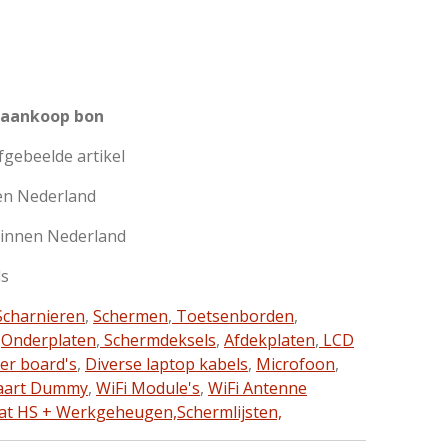
 aankoop bon
afgebeelde artikel
en Nederland
binnen Nederland
ls
charnieren
,
Schermen
,
Toetsenborden
,
,
Onderplaten
,
Schermdeksels
,
Afdekplaten
,
LCD
ter board's
,
Diverse laptop kabels
,
Microfoon
,
aart Dummy
,
WiFi Module's
,
WiFi Antenne
at HS + Werkgeheugen,
Schermlijsten,