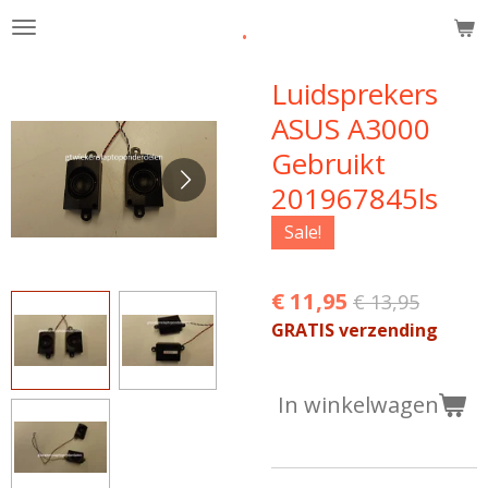
.
Ga
direct
naar
Luidsprekers
de
ASUS A3000
hoofdinhoud
Gebruikt
201967845ls
Sale!
€ 11,95
€ 13,95
GRATIS verzending
In winkelwagen