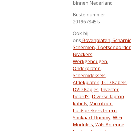
binnen Nederland
Bestelnummer
201967845ls
Ook bij
ons
Bovenplaten
,
Scharni
Schermen
,
Toetsenborde
Brackers
,
Werkgeheugen
,
Onderplaten
,
Schermdeksels
,
Afdekplaten
,
LCD Kabels
,
DVD Kapjes
,
Inverter
board's
,
Diverse laptop
kabels
,
Microfoon
,
Luidsprekers Intern
,
Simkaart Dummy
,
WiFi
Module's
,
WiFi Antenne