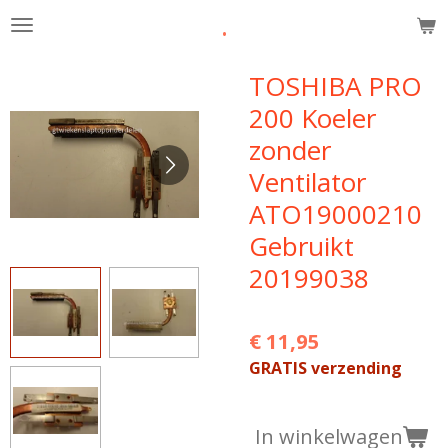
.
Ga
direct
naar
TOSHIBA PRO
de
200 Koeler
hoofdinhoud
zonder
Ventilator
ATO19000210
Gebruikt
20199038
€ 11,95
GRATIS verzending
In winkelwagen