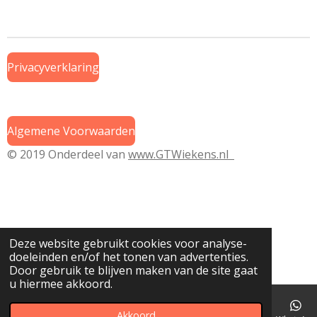
l
e
a
l
e
l
r
e
n
e
n
Privacyverklaring
Algemene Voorwaarden
© 2019 Onderdeel van
www.GTWiekens.nl
Deze website gebruikt cookies voor analyse-
doeleinden en/of het tonen van advertenties.
Door gebruik te blijven maken van de site gaat
u hiermee akkoord.
Akkoord