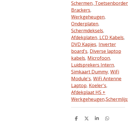
Schermen
,
Toetsenborde
Brackers
,
Werkgeheugen
,
Onderplaten
,
Schermdeksels
,
Afdekplaten
,
LCD Kabels
,
DVD Kapjes
,
Inverter
board's
,
Diverse laptop
kabels
,
Microfoon
,
Luidsprekers Intern
,
Simkaart Dummy
,
WiFi
Module's
,
WiFi Antenne
Laptop
,
Koeler's
,
Afdekplaat HS +
Werkgeheugen,
Schermlijs
D
D
S
D
e
e
h
e