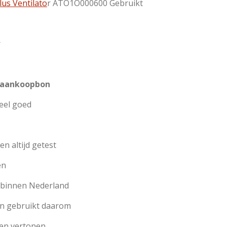
lus Ventilato
r ATO1O000600 Gebruikt
r
 aankoopbon
heel goed
n altijd getest
en
n binnen Nederland
jn gebruikt daarom
en vertonen