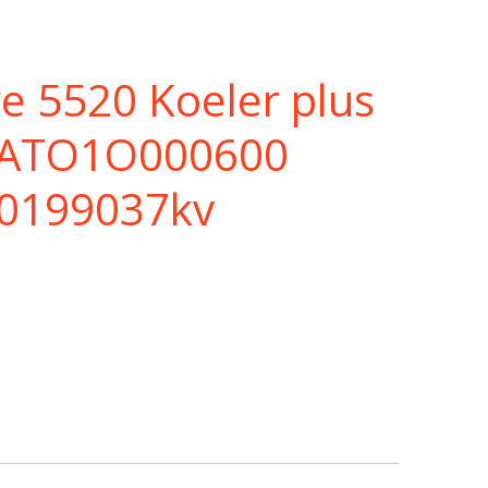
e 5520 Koeler plus
r ATO1O000600
20199037kv