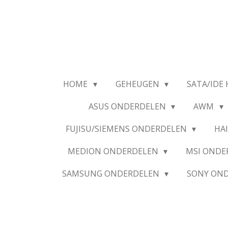
Ga
direct
naar
de
hoofdinhoud
HOME
GEHEUGEN
SATA/IDE 
ASUS ONDERDELEN
AWM
FUJISU/SIEMENS ONDERDELEN
HA
MEDION ONDERDELEN
MSI OND
SAMSUNG ONDERDELEN
SONY ON