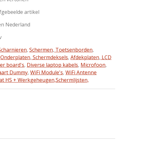
afgebeelde artikel
en Nederland
v
charnieren
,
Schermen
,
Toetsenborden
,
,
Onderplaten
,
Schermdeksels
,
Afdekplaten
,
LCD
ter board's
,
Diverse laptop kabels
,
Microfoon
,
aart Dummy
,
WiFi Module's
,
WiFi Antenne
at HS + Werkgeheugen,
Schermlijsten,