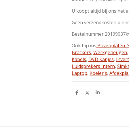
U koopt altijd bij ons het 
Geen verzendkosten binn
Bestelnummer 20199037k
Ook bij ons
Bovenplaten
,
S
Brackers
,
Werkgeheugen
Kabels
,
DVD Kapjes
,
Inver
Luidsprekers Intern
,
Simk
Laptop
,
Koeler's
,
Afdekpla
D
D
S
e
e
h
l
e
a
e
l
r
n
e