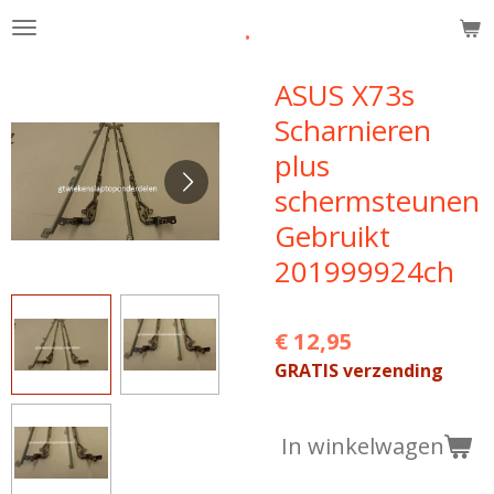
.
Ga
direct
naar
ASUS X73s
de
Scharnieren
hoofdinhoud
plus
schermsteunen
Gebruikt
201999924ch
€ 12,95
GRATIS verzending
In winkelwagen