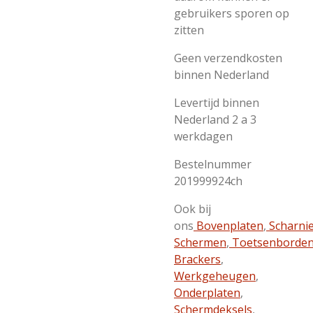
gebruikers sporen op
zitten
Geen verzendkosten
binnen Nederland
Levertijd binnen
Nederland 2 a 3
werkdagen
Bestelnummer
201999924ch
Ook bij
ons
Bovenplaten
,
Scharni
Schermen
,
Toetsenborde
Brackers
,
Werkgeheugen
,
Onderplaten
,
Schermdeksels
,