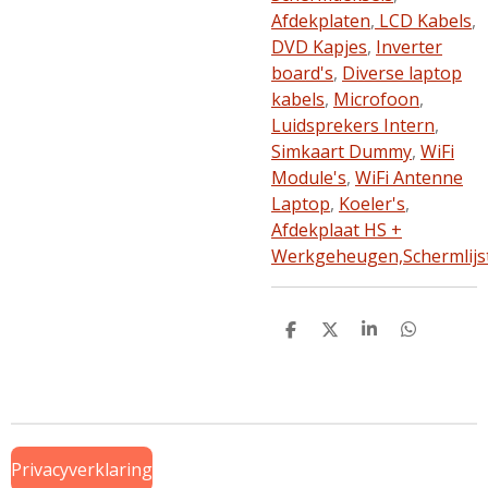
Afdekplaten
,
LCD Kabels
,
DVD Kapjes
,
Inverter
board's
,
Diverse laptop
kabels
,
Microfoon
,
Luidsprekers Intern
,
Simkaart Dummy
,
WiFi
Module's
,
WiFi Antenne
Laptop
,
Koeler's
,
Afdekplaat HS +
Werkgeheugen,
Schermlijs
D
D
S
D
e
e
h
e
l
e
a
l
e
l
r
e
n
e
n
Privacyverklaring