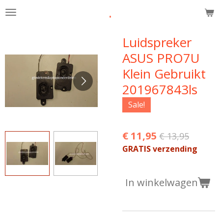
.
Ga
direct
naar
Luidspreker
de
ASUS PRO7U
hoofdinhoud
Klein Gebruikt
201967843ls
Sale!
€ 11,95
€ 13,95
GRATIS verzending
In winkelwagen