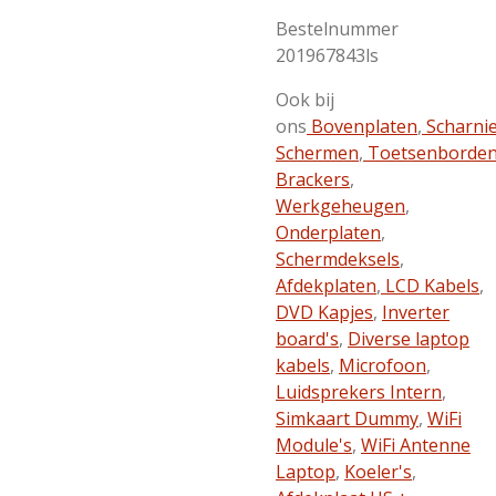
Bestelnummer
201967843ls
Ook bij
ons
Bovenplaten
,
Scharni
Schermen
,
Toetsenborde
Brackers
,
Werkgeheugen
,
Onderplaten
,
Schermdeksels
,
Afdekplaten
,
LCD Kabels
,
DVD Kapjes
,
Inverter
board's
,
Diverse laptop
kabels
,
Microfoon
,
Luidsprekers Intern
,
Simkaart Dummy
,
WiFi
Module's
,
WiFi Antenne
Laptop
,
Koeler's
,