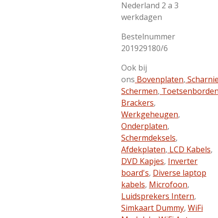
Nederland 2 a 3
werkdagen
Bestelnummer
201929180/6
Ook bij
ons
Bovenplaten
,
Scharni
Schermen
,
Toetsenborde
Brackers
,
Werkgeheugen
,
Onderplaten
,
Schermdeksels
,
Afdekplaten
,
LCD Kabels
,
DVD Kapjes
,
Inverter
board's
,
Diverse laptop
kabels
,
Microfoon
,
Luidsprekers Intern
,
Simkaart Dummy
,
WiFi