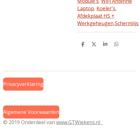
Module's
,
WiFi Antenne
Laptop
,
Koeler's
,
Afdekplaat HS +
Werkgeheugen,
Schermlijs
D
D
S
D
e
e
h
e
l
e
a
l
e
l
r
e
n
e
n
Privacyverklaring
Algemene Voorwaarden
© 2019 Onderdeel van
www.GTWiekens.nl