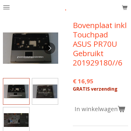
.
Ga
direct
naar
Bovenplaat inkl
de
Touchpad
hoofdinhoud
ASUS PR70U
Gebruikt
201929180//6
€ 16,95
GRATIS verzending
In winkelwagen