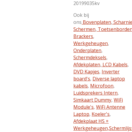
20199035kv
Ook bij
ons
Bovenplaten
,
Scharni
Schermen
,
Toetsenborde
Brackers
,
Werkgeheugen
,
Onderplaten
,
Schermdeksels
,
Afdekplaten
,
LCD Kabels
,
DVD Kapjes
,
Inverter
board's
,
Diverse laptop
kabels
,
Microfoon
,
Luidsprekers Intern
,
Simkaart Dummy
,
WiFi
Module's
,
WiFi Antenne
Laptop
,
Koeler's
,
Afdekplaat HS +
Werkgeheugen,
Schermlijs