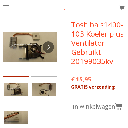
.
Ga
direct
naar
Toshiba s1400-
de
103 Koeler plus
hoofdinhoud
Ventilator
Gebruikt
20199035kv
€ 15,95
GRATIS verzending
In winkelwagen