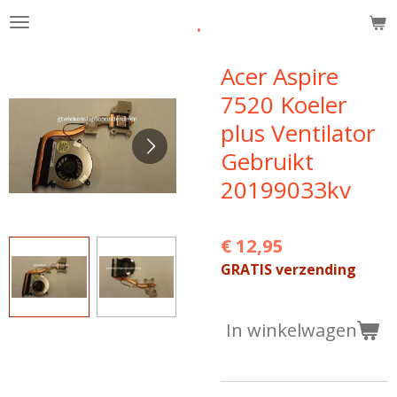
.
Ga
direct
naar
Acer Aspire
de
7520 Koeler
hoofdinhoud
plus Ventilator
Gebruikt
20199033kv
€ 12,95
GRATIS verzending
In winkelwagen