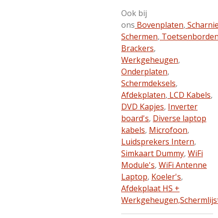
Ook bij
ons
Bovenplaten
,
Scharni
Schermen
,
Toetsenborde
Brackers
,
Werkgeheugen
,
Onderplaten
,
Schermdeksels
,
Afdekplaten
,
LCD Kabels
,
DVD Kapjes
,
Inverter
board's
,
Diverse laptop
kabels
,
Microfoon
,
Luidsprekers Intern
,
Simkaart Dummy
,
WiFi
Module's
,
WiFi Antenne
Laptop
,
Koeler's
,
Afdekplaat HS +
Werkgeheugen,
Schermlijs