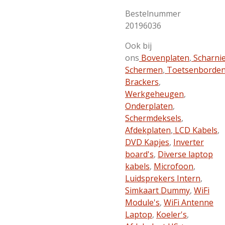
Bestelnummer
20196036
Ook bij
ons
Bovenplaten
,
Scharni
Schermen
,
Toetsenborde
Brackers
,
Werkgeheugen
,
Onderplaten
,
Schermdeksels
,
Afdekplaten
,
LCD Kabels
,
DVD Kapjes
,
Inverter
board's
,
Diverse laptop
kabels
,
Microfoon
,
Luidsprekers Intern
,
Simkaart Dummy
,
WiFi
Module's
,
WiFi Antenne
Laptop
,
Koeler's
,