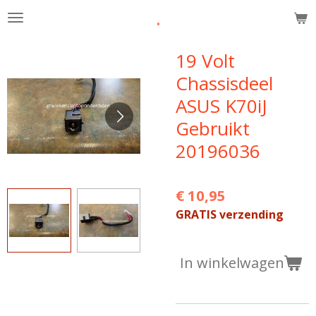
.
Ga
direct
naar
19 Volt
de
Chassisdeel
hoofdinhoud
ASUS K70iJ
Gebruikt
20196036
€ 10,95
GRATIS verzending
In winkelwagen