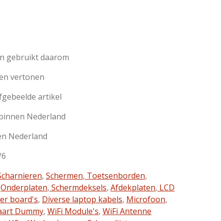
jn gebruikt daarom
en vertonen
afgebeelde artikel
 binnen Nederland
en Nederland
/6
charnieren
,
Schermen
,
Toetsenborden
,
,
Onderplaten
,
Schermdeksels
,
Afdekplaten
,
LCD
ter board's
,
Diverse laptop kabels
,
Microfoon
,
aart Dummy
,
WiFi Module's
,
WiFi Antenne