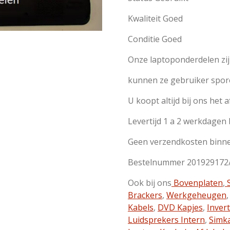
Kwaliteit Goed
Conditie Goed
Onze laptoponderdelen zi
kunnen ze gebruiker spor
U koopt altijd bij ons het 
Levertijd 1 a 2 werkdagen
Geen verzendkosten binn
Bestelnummer 201929172
Ook bij ons
Bovenplaten
,
S
Brackers
,
Werkgeheugen
Kabels
,
DVD Kapjes
,
Inver
Luidsprekers Intern
,
Simk