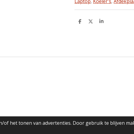
Laptop
,
Koeler's
,
Afdekpla
D
D
S
e
e
h
l
e
a
e
l
r
n
e
/of het tonen van advertenties. Door gebruik te blijven ma