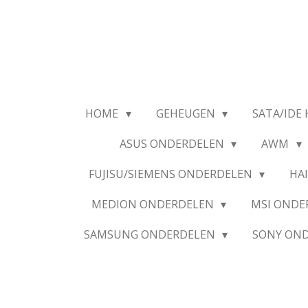
Ga
direct
naar
de
hoofdinhoud
HOME
GEHEUGEN
SATA/IDE 
ASUS ONDERDELEN
AWM
FUJISU/SIEMENS ONDERDELEN
HA
MEDION ONDERDELEN
MSI OND
SAMSUNG ONDERDELEN
SONY ON