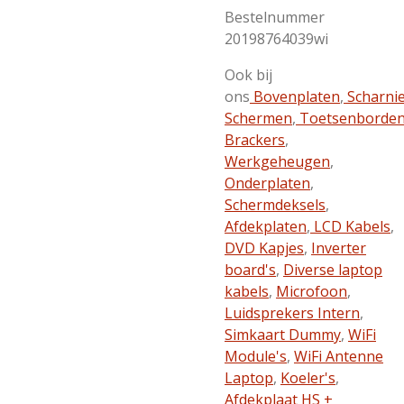
Bestelnummer
20198764039wi
Ook bij
ons
Bovenplaten
,
Scharni
Schermen
,
Toetsenborde
Brackers
,
Werkgeheugen
,
Onderplaten
,
Schermdeksels
,
Afdekplaten
,
LCD Kabels
,
DVD Kapjes
,
Inverter
board's
,
Diverse laptop
kabels
,
Microfoon
,
Luidsprekers Intern
,
Simkaart Dummy
,
WiFi
Module's
,
WiFi Antenne
Laptop
,
Koeler's
,
Afdekplaat HS +