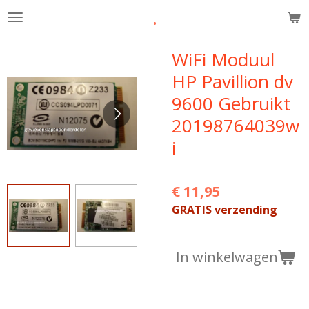
.
Ga
direct
naar
WiFi Moduul
de
HP Pavillion dv
hoofdinhoud
9600 Gebruikt
20198764039w
i
€ 11,95
GRATIS verzending
In winkelwagen