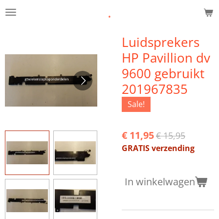
.
Ga
direct
naar
Luidsprekers
de
HP Pavillion dv
hoofdinhoud
9600 gebruikt
201967835
Sale!
€ 11,95
€ 15,95
GRATIS verzending
In winkelwagen