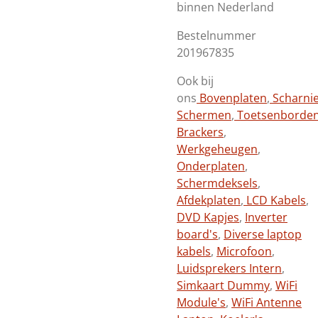
binnen Nederland
Bestelnummer
201967835
Ook bij
ons
Bovenplaten
,
Scharni
Schermen
,
Toetsenborde
Brackers
,
Werkgeheugen
,
Onderplaten
,
Schermdeksels
,
Afdekplaten
,
LCD Kabels
,
DVD Kapjes
,
Inverter
board's
,
Diverse laptop
kabels
,
Microfoon
,
Luidsprekers Intern
,
Simkaart Dummy
,
WiFi
Module's
,
WiFi Antenne