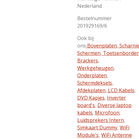
Nederland
Bestelnummer
201929169/6
Ook bij
ons
Bovenplaten
,
Scharni
Schermen
,
Toetsenborde
Brackers
,
Werkgeheugen
,
Onderplaten
,
Schermdeksels
,
Afdekplaten
,
LCD Kabels
,
DVD Kapjes
,
Inverter
board's
,
Diverse laptop
kabels
,
Microfoon
,
Luidsprekers Intern
,
Simkaart Dummy
,
WiFi
Module's
,
WiFi Antenne