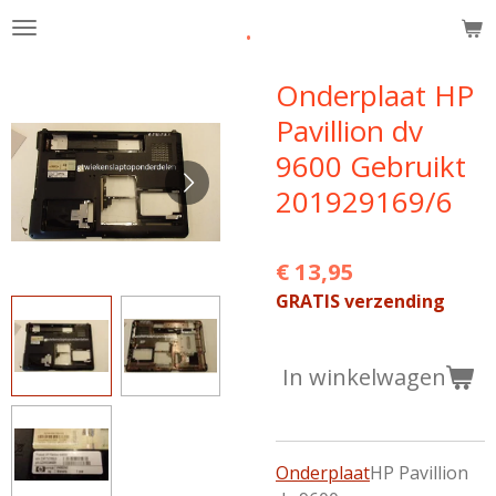
.
Ga
direct
naar
Onderplaat HP
de
Pavillion dv
hoofdinhoud
9600 Gebruikt
201929169/6
€ 13,95
GRATIS verzending
In winkelwagen
Onderplaat
HP Pavillion