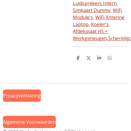
Luidsprekers Intern
,
Simkaart Dummy
,
WiFi
Module's
,
WiFi Antenne
Laptop
,
Koeler's
,
Afdekplaat HS +
Werkgeheugen,
Schermlijs
D
D
S
D
e
e
h
e
l
e
a
l
e
l
r
e
n
e
n
Privacyverklaring
Algemene Voorwaarden