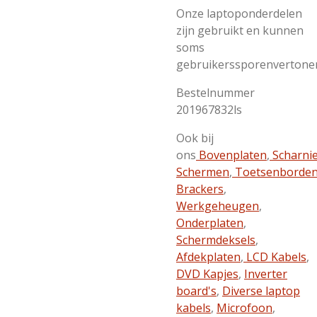
Onze laptoponderdelen
zijn gebruikt en kunnen
soms
gebruikerssporenvertone
Bestelnummer
201967832ls
Ook bij
ons
Bovenplaten
,
Scharni
Schermen
,
Toetsenborde
Brackers
,
Werkgeheugen
,
Onderplaten
,
Schermdeksels
,
Afdekplaten
,
LCD Kabels
,
DVD Kapjes
,
Inverter
board's
,
Diverse laptop
kabels
,
Microfoon
,