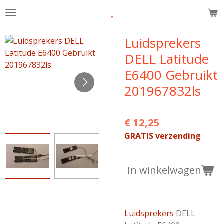
.
Ga
direct
naar
Luidsprekers
de
DELL Latitude
hoofdinhoud
E6400 Gebruikt
201967832ls
€ 12,25
GRATIS verzending
In winkelwagen
Luidsprekers
DELL