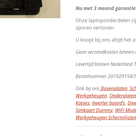
Nu met 3 maand garantie
Onze laptoponderdelen zi
sporen vertonen
U koopt bij ons altijd het 
Geen verzendkosten binnen
Levertijd binnen Nederland 
Bestelnummer 201929158/
Ook bij ons
Bovenplaten
,
Sch
Werkgeheugen
,
Onderplaten
Kapjes
,
Inverter board's
,
Div
Simkaart Dummy
,
WiFi Modu
Werkgeheugen,
Schermlijsten