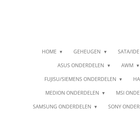
Ga
direct
naar
de
hoofdinhoud
HOME
GEHEUGEN
SATA/IDE
ASUS ONDERDELEN
AWM
FUJISU/SIEMENS ONDERDELEN
HA
MEDION ONDERDELEN
MSI OND
SAMSUNG ONDERDELEN
SONY ONDE