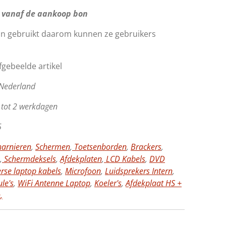
 vanaf de aankoop bon
jn gebruikt daarom kunnen ze gebruikers
afgebeelde artikel
 Nederland
1tot 2 werkdagen
5
arnieren
,
Schermen
,
Toetsenborden
,
Brackers
,
,
Schermdeksels
,
Afdekplaten
,
LCD Kabels
,
DVD
erse laptop kabels
,
Microfoon
,
Luidsprekers Intern
,
le's
,
WiFi Antenne Laptop
,
Koeler's
,
Afdekplaat HS +
,