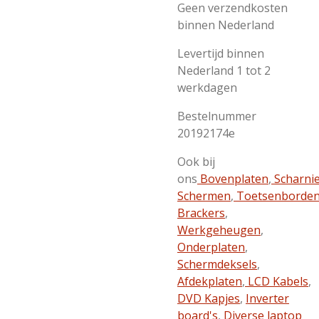
Geen verzendkosten
binnen Nederland
Levertijd binnen
Nederland 1 tot 2
werkdagen
Bestelnummer
20192174e
Ook bij
ons
Bovenplaten
,
Scharni
Schermen
,
Toetsenborde
Brackers
,
Werkgeheugen
,
Onderplaten
,
Schermdeksels
,
Afdekplaten
,
LCD Kabels
,
DVD Kapjes
,
Inverter
board's
,
Diverse laptop