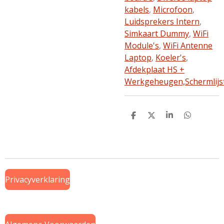
kabels
,
Microfoon
,
Luidsprekers Intern
,
Simkaart Dummy
,
WiFi
Module's
,
WiFi Antenne
Laptop
,
Koeler's
,
Afdekplaat HS +
Werkgeheugen,
Schermlijs
D
D
S
D
e
e
h
e
l
e
a
l
e
l
r
e
n
e
n
Privacyverklaring