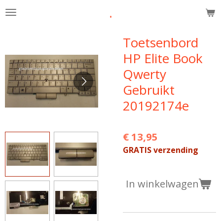
.
Ga
direct
naar
Toetsenbord
de
HP Elite Book
hoofdinhoud
Qwerty
Gebruikt
20192174e
€ 13,95
GRATIS verzending
In winkelwagen