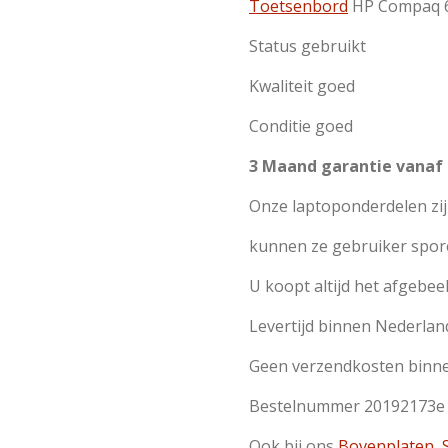
Toetsenbord
HP Compaq 
Status gebruikt
Kwaliteit goed
Conditie goed
3 Maand garantie vanaf
Onze laptoponderdelen zi
kunnen ze gebruiker spor
U koopt altijd het afgebeel
Levertijd binnen Nederlan
Geen verzendkosten binn
Bestelnummer 20192173e
Ook bij ons
Bovenplaten
,
S