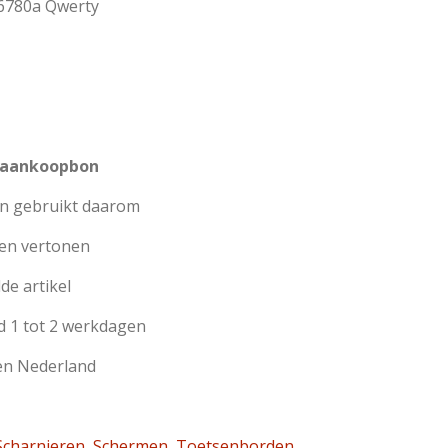
6780a
Qwerty
 aankoopbon
jn gebruikt daarom
en vertonen
de artikel
d 1 tot 2 werkdagen
en Nederland
charnieren
,
Schermen
,
Toetsenborden
,