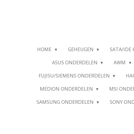
Ga
direct
naar
de
hoofdinhoud
HOME
GEHEUGEN
SATA/IDE 
ASUS ONDERDELEN
AWM
FUJISU/SIEMENS ONDERDELEN
HA
MEDION ONDERDELEN
MSI OND
SAMSUNG ONDERDELEN
SONY ON