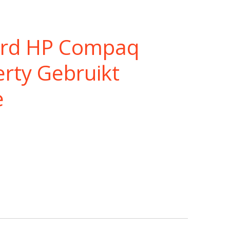
ord HP Compaq
rty Gebruikt
e