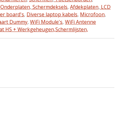
,
Onderplaten
,
Schermdeksels
,
Afdekplaten
,
LCD
ter board's
,
Diverse laptop kabels
,
Microfoon
,
aart Dummy
,
WiFi Module's
,
WiFi Antenne
at HS + Werkgeheugen,
Schermlijsten,