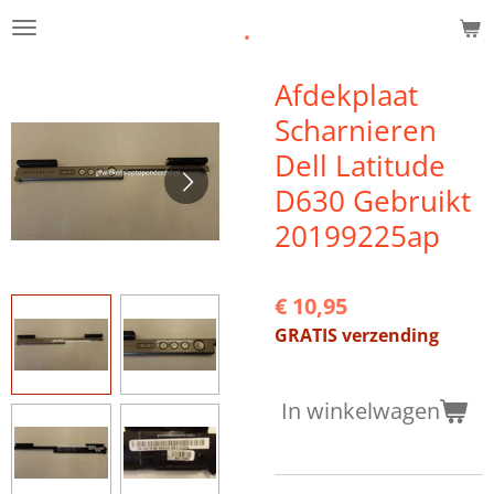
.
Ga
direct
naar
Afdekplaat
de
Scharnieren
hoofdinhoud
Dell Latitude
D630 Gebruikt
20199225ap
€ 10,95
GRATIS verzending
In winkelwagen