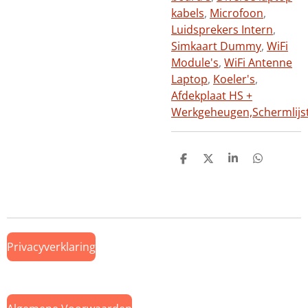
kabels
,
Microfoon
,
Luidsprekers Intern
,
Simkaart Dummy
,
WiFi
Module's
,
WiFi Antenne
Laptop
,
Koeler's
,
Afdekplaat HS +
Werkgeheugen,
Schermlijs
D
D
S
D
e
e
h
e
l
e
a
l
e
l
r
e
n
e
n
Privacyverklaring