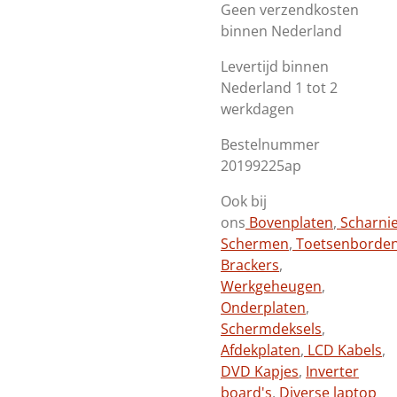
Geen verzendkosten
binnen Nederland
Levertijd binnen
Nederland 1 tot 2
werkdagen
Bestelnummer
20199225ap
Ook bij
ons
Bovenplaten
,
Scharni
Schermen
,
Toetsenborde
Brackers
,
Werkgeheugen
,
Onderplaten
,
Schermdeksels
,
Afdekplaten
,
LCD Kabels
,
DVD Kapjes
,
Inverter
board's
,
Diverse laptop