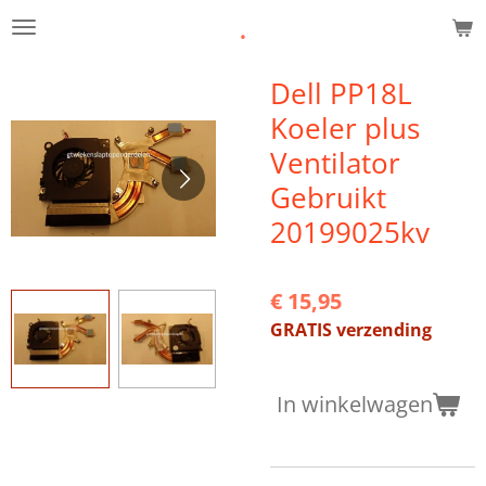
.
Ga
direct
naar
Dell PP18L
de
Koeler plus
hoofdinhoud
Ventilator
Gebruikt
20199025kv
€ 15,95
GRATIS verzending
In winkelwagen