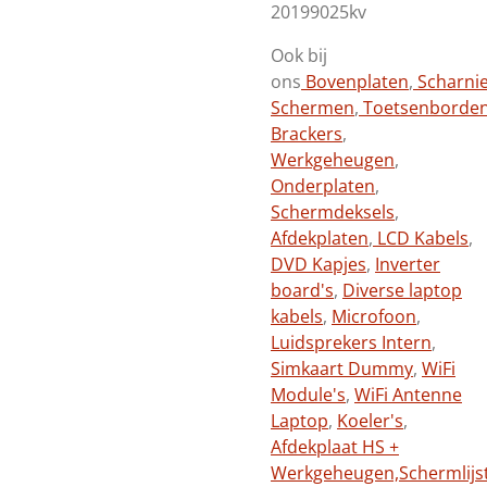
20199025kv
Ook bij
ons
Bovenplaten
,
Scharni
Schermen
,
Toetsenborde
Brackers
,
Werkgeheugen
,
Onderplaten
,
Schermdeksels
,
Afdekplaten
,
LCD Kabels
,
DVD Kapjes
,
Inverter
board's
,
Diverse laptop
kabels
,
Microfoon
,
Luidsprekers Intern
,
Simkaart Dummy
,
WiFi
Module's
,
WiFi Antenne
Laptop
,
Koeler's
,
Afdekplaat HS +
Werkgeheugen,
Schermlijs