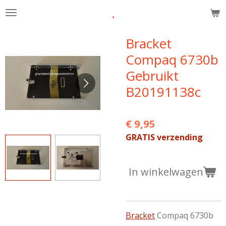
.
Ga
direct
naar
Bracket
de
Compaq 6730b
hoofdinhoud
Gebruikt
B20191138c
€ 9,95
GRATIS verzending
In winkelwagen
Bracket
Compaq 6730b