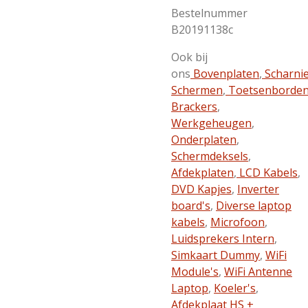
Bestelnummer
B20191138c
Ook bij
ons
Bovenplaten
,
Scharni
Schermen
,
Toetsenborde
Brackers
,
Werkgeheugen
,
Onderplaten
,
Schermdeksels
,
Afdekplaten
,
LCD Kabels
,
DVD Kapjes
,
Inverter
board's
,
Diverse laptop
kabels
,
Microfoon
,
Luidsprekers Intern
,
Simkaart Dummy
,
WiFi
Module's
,
WiFi Antenne
Laptop
,
Koeler's
,
Afdekplaat HS +