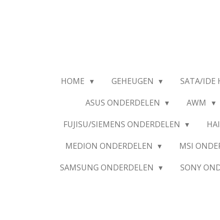
Ga
direct
naar
de
hoofdinhoud
HOME
GEHEUGEN
SATA/IDE 
ASUS ONDERDELEN
AWM
FUJISU/SIEMENS ONDERDELEN
HA
MEDION ONDERDELEN
MSI OND
SAMSUNG ONDERDELEN
SONY ON