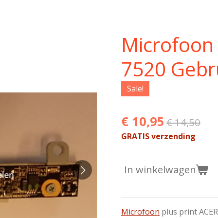
Microfoon 
7520 Gebr
Sale!
€ 10,95
€ 14,50
GRATIS verzending
In winkelwagen
Microfoon
plus print ACER