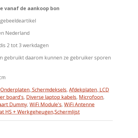
e vanaf de aankoop bon
fgebeeldeartikel
en Nederland
dis 2 tot 3 werkdagen
jn gebruikt daarom kunnen ze gebruiker sporen
cm
,
Onderplaten
,
Schermdeksels
,
Afdekplaten
,
LCD
ter board's
,
Diverse laptop kabels
,
Microfoon
,
aart Dummy
,
WiFi Module's
,
WiFi Antenne
at HS + Werkgeheugen,
Schermlijst