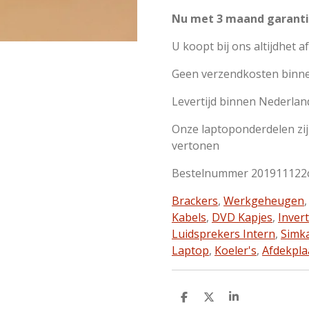
Nu met 3 maand garanti
U koopt bij ons altijdhet a
Geen verzendkosten binn
Levertijd binnen Nederlan
Onze laptoponderdelen zi
vertonen
Bestelnummer 201911122
Brackers
,
Werkgeheugen
Kabels
,
DVD Kapjes
,
Inver
Luidsprekers Intern
,
Simk
Laptop
,
Koeler's
,
Afdekpla
D
D
S