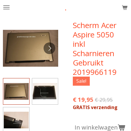
.
Ga
direct
naar
Scherm Acer
de
Aspire 5050
hoofdinhoud
inkl
Scharnieren
Gebruikt
2019966119
Sale!
€ 19,95
€ 29,95
GRATIS verzending
In winkelwagen