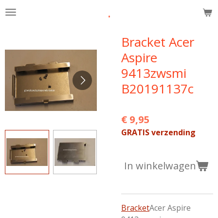
.
Ga
direct
naar
Bracket Acer
de
Aspire
hoofdinhoud
9413zwsmi
B20191137c
€ 9,95
GRATIS verzending
In winkelwagen
Bracket
Acer Aspire