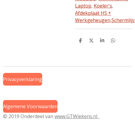
Laptop
,
Koeler's
,
Afdekplaat HS +
Werkgeheugen,
Schermlijs
D
D
S
D
e
e
h
e
l
e
a
l
e
l
r
e
n
e
n
Privacyverklaring
Algemene Voorwaarden
© 2019 Onderdeel van
www.GTWiekens.nl