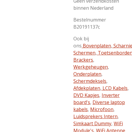
Geen verzendkosten
binnen Nederland
Bestelnummer
B20191137c
Ook bij
ons
Bovenplaten
,
Scharni
Schermen
,
Toetsenborde
Brackers
,
Werkgeheugen
,
Onderplaten
,
Schermdeksels
,
Afdekplaten
,
LCD Kabels
,
DVD Kapjes
,
Inverter
board's
,
Diverse laptop
kabels
,
Microfoon
,
Luidsprekers Intern
,
Simkaart Dummy
,
WiFi
Module's
,
WiFi Antenne