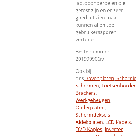
laptoponderdelen die
getest zijn en er zeer
goed uit zien maar
kunnen af en toe
gebruikerssporen
vertonen
Bestelnummer
201999906iv
Ook bij
ons
Bovenplaten
,
Scharni
Schermen
,
Toetsenborde
Brackers
,
Werkgeheugen
,
Onderplaten
,
Schermdeksels
,
Afdekplaten
,
LCD Kabels
,
DVD Kapjes
,
Inverter