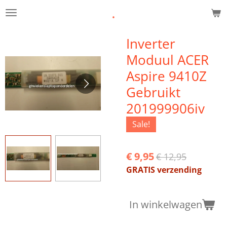
.
Ga
direct
naar
Inverter
de
Moduul ACER
hoofdinhoud
Aspire 9410Z
Gebruikt
201999906iv
Sale!
€ 9,95
€ 12,95
GRATIS verzending
In winkelwagen