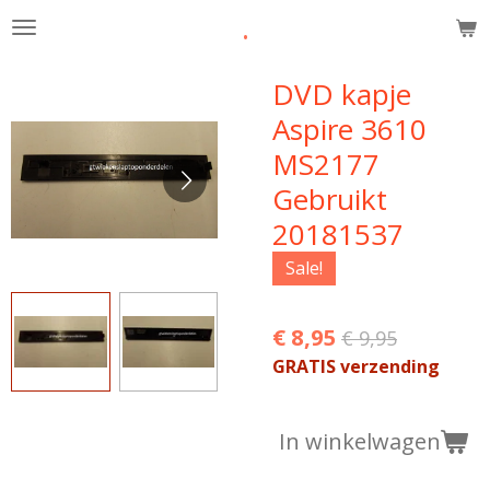
.
Ga
direct
naar
DVD kapje
de
Aspire 3610
hoofdinhoud
MS2177
Gebruikt
20181537
Sale!
€ 8,95
€ 9,95
GRATIS verzending
In winkelwagen