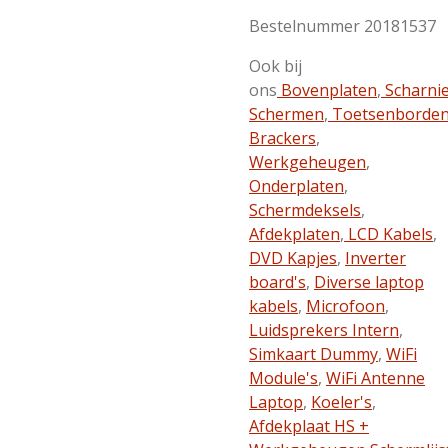
Bestelnummer 20181537
Ook bij
ons
Bovenplaten
,
Scharni
Schermen
,
Toetsenborde
Brackers
,
Werkgeheugen
,
Onderplaten
,
Schermdeksels
,
Afdekplaten
,
LCD Kabels
,
DVD Kapjes
,
Inverter
board's
,
Diverse laptop
kabels
,
Microfoon
,
Luidsprekers Intern
,
Simkaart Dummy
,
WiFi
Module's
,
WiFi Antenne
Laptop
,
Koeler's
,
Afdekplaat HS +