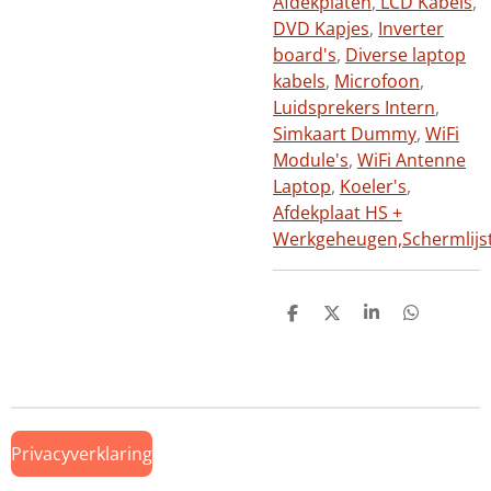
Afdekplaten
,
LCD Kabels
,
DVD Kapjes
,
Inverter
board's
,
Diverse laptop
kabels
,
Microfoon
,
Luidsprekers Intern
,
Simkaart Dummy
,
WiFi
Module's
,
WiFi Antenne
Laptop
,
Koeler's
,
Afdekplaat HS +
Werkgeheugen,
Schermlijs
D
D
S
D
e
e
h
e
l
e
a
l
e
l
r
e
n
e
n
Privacyverklaring