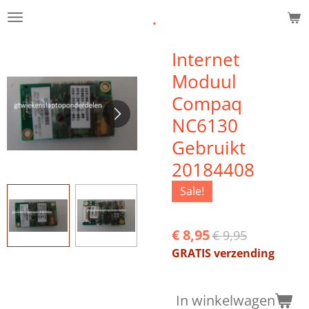
.
Ga
direct
naar
Internet
de
Moduul
hoofdinhoud
Compaq
NC6130
Gebruikt
20184408
Sale!
€ 8,95
€ 9,95
GRATIS verzending
In winkelwagen