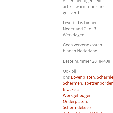
Alleen het afgebeelde
artikel wordt door ons
geleverd
Levertijd is binnen
Nederland 2 tot 3
Werkdagen
Geen verzendkosten
binnen Nederland
Bestelnummer 20184408
Ook bij
ons
Bovenplaten
,
Scharni
Schermen
,
Toetsenborde
Brackers
,
Werkgeheugen
,
Onderplaten
,
Schermdeksels
,