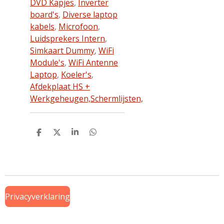
DVD Kapjes
,
Inverter
board's
,
Diverse laptop
kabels
,
Microfoon
,
Luidsprekers Intern
,
Simkaart Dummy
,
WiFi
Module's
,
WiFi Antenne
Laptop
,
Koeler's
,
Afdekplaat HS +
Werkgeheugen,
Schermlijsten,
D
D
S
D
e
e
h
e
l
e
a
l
e
l
r
e
n
e
n
Privacyverklaring