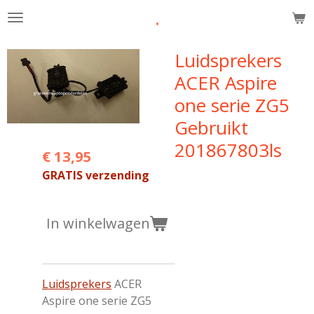
.
Ga
direct
naar
Luidsprekers
de
ACER Aspire
hoofdinhoud
one serie ZG5
Gebruikt
201867803ls
€ 13,95
GRATIS verzending
In winkelwagen
Luidsprekers
ACER
Aspire one serie ZG5