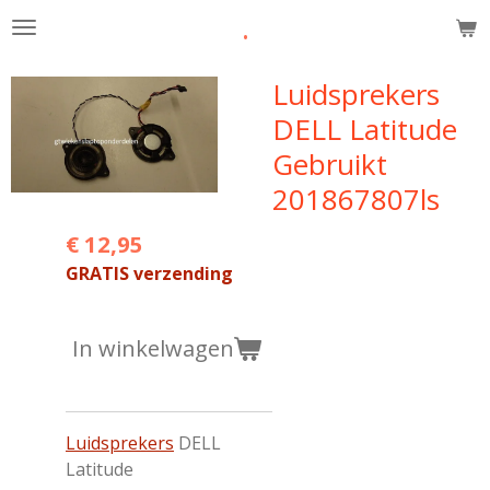
.
Ga
direct
naar
Luidsprekers
de
DELL Latitude
hoofdinhoud
Gebruikt
201867807ls
€ 12,95
GRATIS verzending
In winkelwagen
Luidsprekers
DELL
Latitude