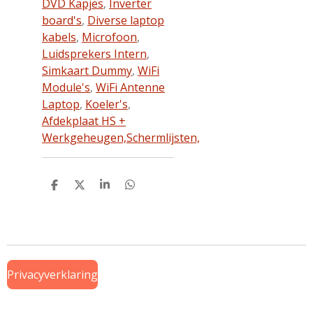
DVD Kapjes
,
Inverter
board's
,
Diverse laptop
kabels
,
Microfoon
,
Luidsprekers Intern
,
Simkaart Dummy
,
WiFi
Module's
,
WiFi Antenne
Laptop
,
Koeler's
,
Afdekplaat HS +
Werkgeheugen,
Schermlijsten,
D
D
S
D
e
e
h
e
l
e
a
l
e
l
r
e
n
e
n
Privacyverklaring