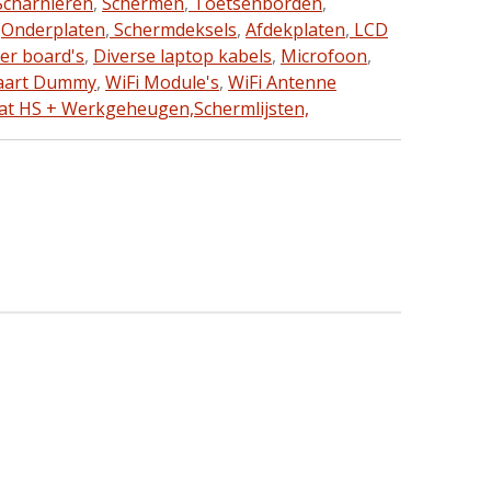
charnieren
,
Schermen
,
Toetsenborden
,
,
Onderplaten
,
Schermdeksels
,
Afdekplaten
,
LCD
ter board's
,
Diverse laptop kabels
,
Microfoon
,
aart Dummy
,
WiFi Module's
,
WiFi Antenne
at HS + Werkgeheugen,
Schermlijsten,