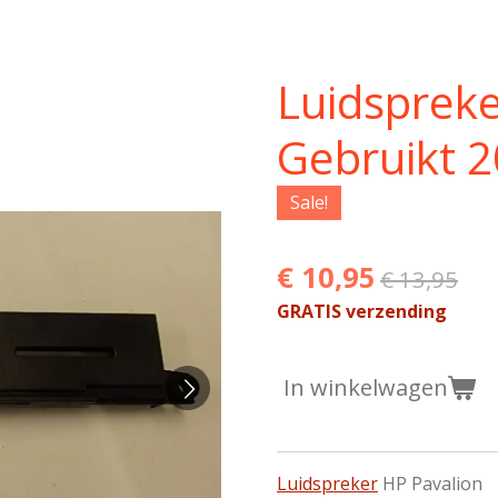
Luidspreke
Gebruikt 
Sale!
€ 10,95
€ 13,95
GRATIS verzending
In winkelwagen
Luidspreker
HP Pavalion