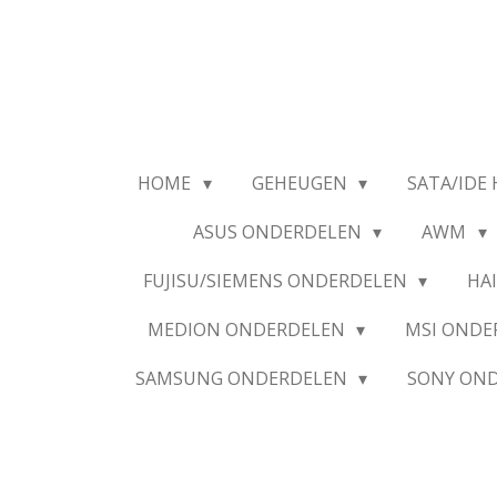
Ga
direct
naar
de
hoofdinhoud
HOME
GEHEUGEN
SATA/IDE 
ASUS ONDERDELEN
AWM
FUJISU/SIEMENS ONDERDELEN
HA
MEDION ONDERDELEN
MSI OND
SAMSUNG ONDERDELEN
SONY ON