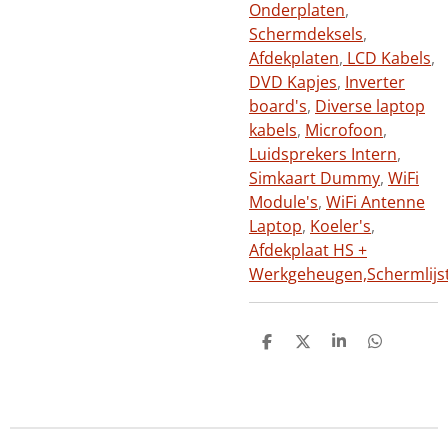
Onderplaten
,
Schermdeksels
,
Afdekplaten
,
LCD Kabels
,
DVD Kapjes
,
Inverter
board's
,
Diverse laptop
kabels
,
Microfoon
,
Luidsprekers Intern
,
Simkaart Dummy
,
WiFi
Module's
,
WiFi Antenne
Laptop
,
Koeler's
,
Afdekplaat HS +
Werkgeheugen,
Schermlijs
D
D
S
D
e
e
h
e
l
e
a
l
e
l
r
e
n
e
n