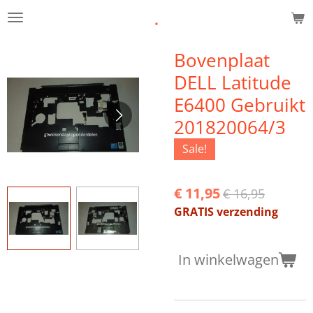
.
Ga
direct
naar
Bovenplaat
de
DELL Latitude
hoofdinhoud
E6400 Gebruikt
201820064/3
Sale!
€ 11,95
€ 16,95
GRATIS verzending
In winkelwagen