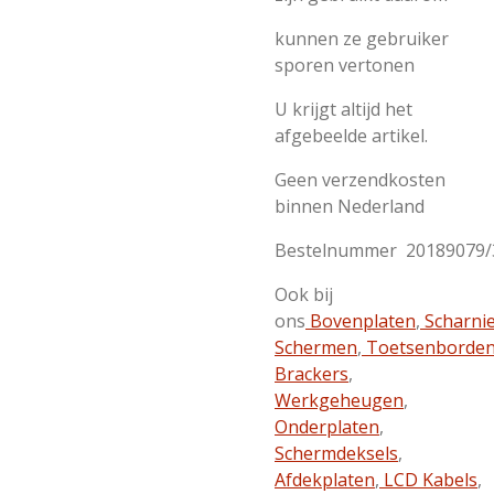
kunnen ze gebruiker
sporen vertonen
U krijgt altijd het
afgebeelde artikel.
Geen verzendkosten
binnen Nederland
Bestelnummer 20189079/
Ook bij
ons
Bovenplaten
,
Scharni
Schermen
,
Toetsenborde
Brackers
,
Werkgeheugen
,
Onderplaten
,
Schermdeksels
,
Afdekplaten
,
LCD Kabels
,