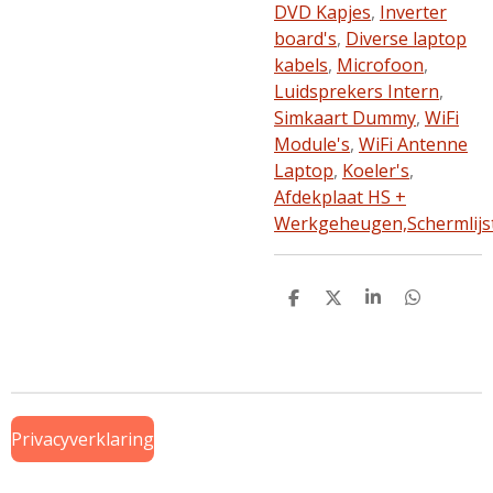
DVD Kapjes
,
Inverter
board's
,
Diverse laptop
kabels
,
Microfoon
,
Luidsprekers Intern
,
Simkaart Dummy
,
WiFi
Module's
,
WiFi Antenne
Laptop
,
Koeler's
,
Afdekplaat HS +
Werkgeheugen,
Schermlijs
D
D
S
D
e
e
h
e
l
e
a
l
e
l
r
e
n
e
n
Privacyverklaring