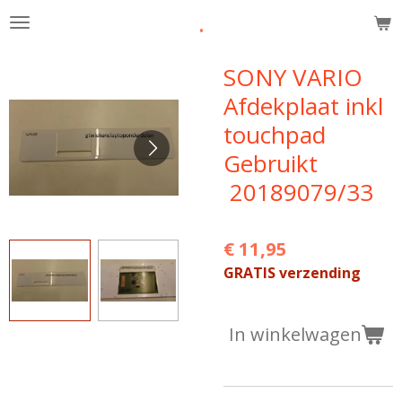
.
Ga
direct
naar
SONY VARIO
de
Afdekplaat inkl
hoofdinhoud
touchpad
Gebruikt
20189079/33
€ 11,95
GRATIS verzending
In winkelwagen