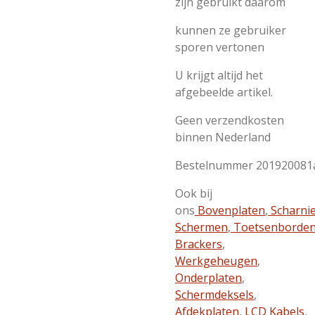
zijn gebruikt daarom
kunnen ze gebruiker
sporen vertonen
U krijgt altijd het
afgebeelde artikel.
Geen verzendkosten
binnen Nederland
Bestelnummer 201920081
Ook bij
ons
Bovenplaten
,
Scharni
Schermen
,
Toetsenborde
Brackers
,
Werkgeheugen
,
Onderplaten
,
Schermdeksels
,
Afdekplaten
,
LCD Kabels
,