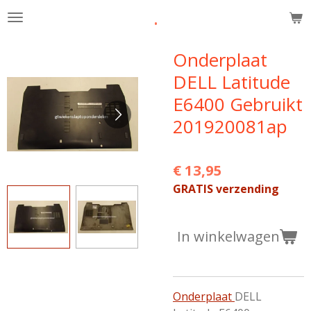
.
Ga
direct
naar
Onderplaat
de
DELL Latitude
hoofdinhoud
E6400 Gebruikt
201920081ap
€ 13,95
GRATIS verzending
In winkelwagen
Onderplaat
DELL