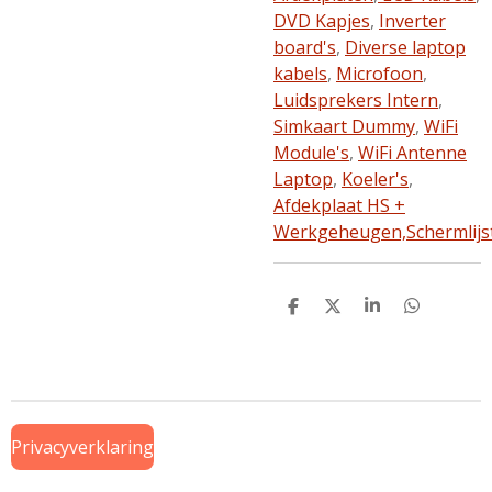
DVD Kapjes
,
Inverter
board's
,
Diverse laptop
kabels
,
Microfoon
,
Luidsprekers Intern
,
Simkaart Dummy
,
WiFi
Module's
,
WiFi Antenne
Laptop
,
Koeler's
,
Afdekplaat HS +
Werkgeheugen,
Schermlijs
D
D
S
D
e
e
h
e
l
e
a
l
e
l
r
e
n
e
n
Privacyverklaring