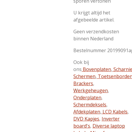
sporen vertonen
U krijgt altijd het
afgebeelde artikel.
Geen verzendkosten
binnen Nederland
Bestelnummer 20199091a
Ook bij
ons
Bovenplaten
,
Scharni
Schermen
,
Toetsenborde
Brackers
,
Werkgeheugen
,
Onderplaten
,
Schermdeksels
,
Afdekplaten
,
LCD Kabels
,
DVD Kapjes
,
Inverter
board's
,
Diverse laptop