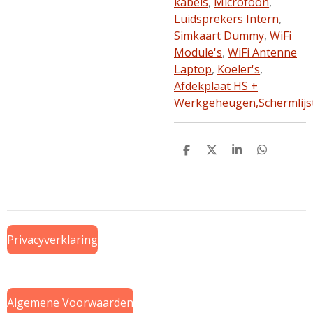
kabels
,
Microfoon
,
Luidsprekers Intern
,
Simkaart Dummy
,
WiFi
Module's
,
WiFi Antenne
Laptop
,
Koeler's
,
Afdekplaat HS +
Werkgeheugen,
Schermlijs
D
D
S
D
e
e
h
e
l
e
a
l
e
l
r
e
n
e
n
Privacyverklaring
Algemene Voorwaarden