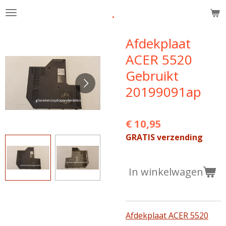
.
Ga
direct
naar
Afdekplaat
de
ACER 5520
hoofdinhoud
Gebruikt
20199091ap
€ 10,95
GRATIS verzending
In winkelwagen
Afdekplaat ACER 5520