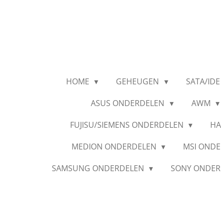
Ga
direct
naar
de
hoofdinhoud
HOME
GEHEUGEN
SATA/IDE
ASUS ONDERDELEN
AWM
FUJISU/SIEMENS ONDERDELEN
HA
MEDION ONDERDELEN
MSI OND
SAMSUNG ONDERDELEN
SONY ONDE