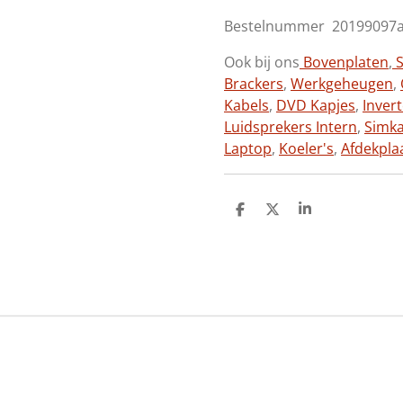
Bestelnummer 20199097
Ook bij ons
Bovenplaten
,
S
Brackers
,
Werkgeheugen
,
Kabels
,
DVD Kapjes
,
Inver
Luidsprekers Intern
,
Simk
Laptop
,
Koeler's
,
Afdekpla
D
D
S
e
e
h
l
e
a
e
l
r
n
e