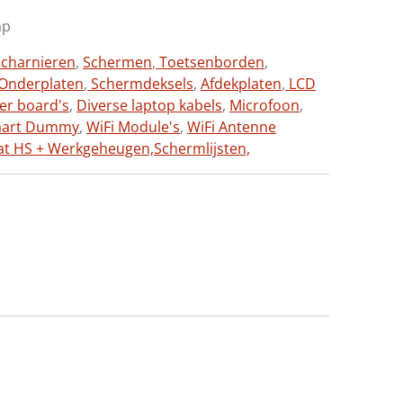
ap
charnieren
,
Schermen
,
Toetsenborden
,
Onderplaten
,
Schermdeksels
,
Afdekplaten
,
LCD
ter board's
,
Diverse laptop kabels
,
Microfoon
,
aart Dummy
,
WiFi Module's
,
WiFi Antenne
at HS + Werkgeheugen,
Schermlijsten,