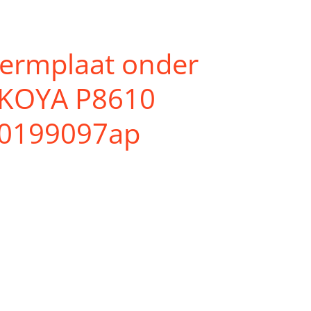
hermplaat onder
KOYA P8610
20199097ap